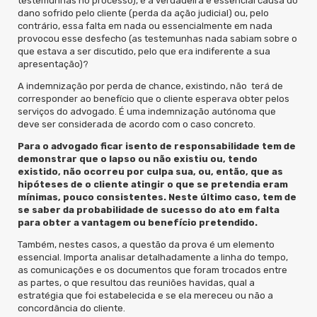
testemunhas no processo), é a verdadeira e essencial causa do
dano sofrido pelo cliente (perda da ação judicial) ou, pelo
contrário, essa falta em nada ou essencialmente em nada
provocou esse desfecho (as testemunhas nada sabiam sobre o
que estava a ser discutido, pelo que era indiferente a sua
apresentação)?
A indemnização por perda de chance, existindo, não
terá de
corresponder ao benefício que o cliente esperava obter pelos
serviços do advogado. É uma indemnização autónoma que
deve ser considerada de acordo com o caso concreto.
Para o advogado ficar isento de responsabilidade tem de
demonstrar que o lapso ou não existiu ou, tendo
existido, não ocorreu por culpa sua, ou, então, que as
hipóteses de o cliente atingir o que se pretendia eram
mínimas, pouco consistentes. Neste último caso, tem de
se saber da probabilidade de sucesso do ato em falta
para obter a vantagem ou benefício pretendido.
Também, nestes casos, a questão da prova é um elemento
essencial. Importa analisar detalhadamente a linha do tempo,
as comunicações e os documentos que foram trocados entre
as partes, o que resultou das reuniões havidas, qual a
estratégia que foi estabelecida e se ela mereceu ou não a
concordância do cliente.