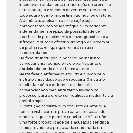
incentivar o andamento da instrução do processo.
Esta Instrução é sumária devendo ser recusado
tudo aquilo que for impertinente, inútil ou dilatório.
A denúncia, queixa ou participação cujo
apresentante não se identifique é liminarmente
indeferida, sem prejuízo da possibilidade de
abertura de procedimento de averiguações se a
infração imputada afetar o prestígio da Ordem ou
da profissão, em qualquer uma das suas
especialidades.
Na fase de instrução, é possível ao instrutor
convocar uma reunião entre o participante o
participado tendo em vista um acordo.
Nesta fase o enfermeiro arguido é ouvido pelo
instrutor, mas desde que o requeira. O instrutor
sujeita também o enfermeiro a domicílio
convencionado mediante termo lavrado no
processo, para o efeito ser notificado mediante via
postal simples.
A instrução consiste num conjunto de atos que
tem em vista carrear prova para o processo de
maneira a que se permita concluir se há ou não
uma forte probabilidade de a acusação ser dada
como provada e o participado condenado na
prática do ilícito disciplinar. É admitida toda a prova