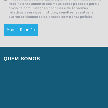
recolha e tratamento dos meus dados pessoais para o
envio de comunicações próprias e de terceiros
relativas a serviços, notícias, convites, eventos, e
outras atividades relacionadas com a área jurídica.
Marcar Reunião
QUEM SOMOS