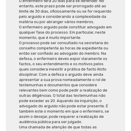
O enfermeiro terá 20 dias para se defender. No
entanto, este prazo pode ser prorrogado até ao
limite de 30 dias, oficiosamente ou se for requerido
pelo arguido e considerando a complexidade da
matéria ou por abranger vários membros.
O enfermeiro arguido pode constituir advogado em
qualquer fase do processo. Em particular, neste
momento, que é muito importante.
O processo pode ser consultado na secretaria do
conselho competente às horas de expediente ou
então ser confiado ao advogado do membro. Na
defesa, o enfermeiro deves expor claramente os
factos, o seu entendimento e os motivos pelos
quais considera inexistir a prática de facto ilícito
disciplinar. Com a defesa o arguido deve ainda
apresentar a sua prova nomeadamente o rol de
testemunhas e documentos que considere
relevantes bem como pode pedir a realização de
outras diligências. O total das testemunhas não
pode exceder as 20. Aquando da inquirição, o
advogado do arguido não pode estar presente. É
também este o momento em que o enfermeiro, se
assim o desejar, pode requerer a realização de
audiência pública para ser julgado.
Uma chamada de atenção de que todas as