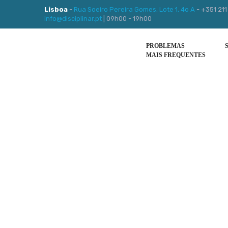
Lisboa
-
Rua Soeiro Pereira Gomes, Lote 1, 4o A
- +351 211
info@disciplinar.pt
| 09h00 - 19h00
PROBLEMAS
MAIS FREQUENTES