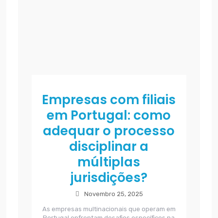
Empresas com filiais
em Portugal: como
adequar o processo
disciplinar a
múltiplas
jurisdições?
Novembro 25, 2025
As empresas multinacionais que operam em
Portugal enfrentam desafios específicos na