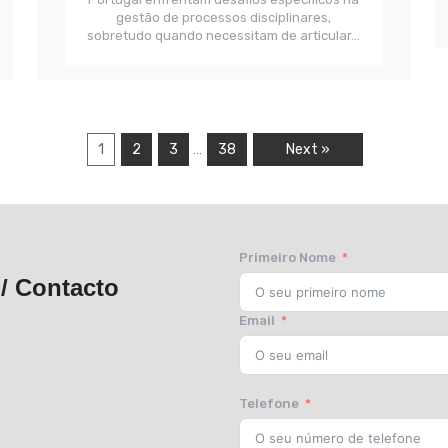
gestão de processos disciplinares,
sobretudo quando necessitam de articular...
1
2
3
38
Next »
…
Primeiro Nome
/ Contacto
Email
Telefone