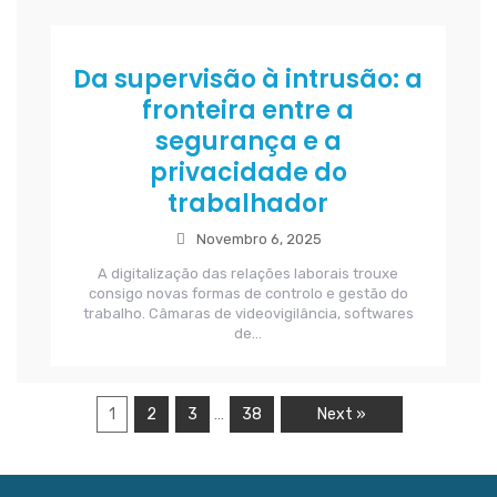
Da supervisão à intrusão: a
fronteira entre a
segurança e a
privacidade do
trabalhador
Novembro 6, 2025
A digitalização das relações laborais trouxe
consigo novas formas de controlo e gestão do
trabalho. Câmaras de videovigilância, softwares
de...
1
2
3
38
Next »
…