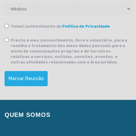
Tomei conhecimento da
Política de Privacidade
Presto o meu consentimento, livre e voluntário, para a
recolha e tratamento dos meus dados pessoais para o
envio de comunicações próprias e de terceiros
relativas a serviços, notícias, convites, eventos, e
outras atividades relacionadas com a área jurídica.
Marcar Reunião
QUEM SOMOS