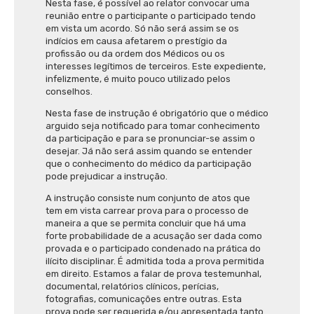
Nesta fase, é possível ao relator convocar uma
reunião entre o participante o participado tendo
em vista um acordo. Só não será assim se os
indícios em causa afetarem o prestígio da
profissão ou da ordem dos Médicos ou os
interesses legítimos de terceiros. Este expediente,
infelizmente, é muito pouco utilizado pelos
conselhos.
Nesta fase de instrução é obrigatório que o médico
arguido seja notificado para tomar conhecimento
da participação e para se pronunciar-se assim o
desejar. Já não será assim quando se entender
que o conhecimento do médico da participação
pode prejudicar a instrução.
A instrução consiste num conjunto de atos que
tem em vista carrear prova para o processo de
maneira a que se permita concluir que há uma
forte probabilidade de a acusação ser dada como
provada e o participado condenado na prática do
ilícito disciplinar. É admitida toda a prova permitida
em direito. Estamos a falar de prova testemunhal,
documental, relatórios clínicos, perícias,
fotografias, comunicações entre outras. Esta
prova pode ser requerida e/ou apresentada tanto