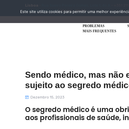
Lisboa
-
Rua Soeiro Pereira Gomes, Lote 1, 4o A
- +351 211
info@disciplinar.pt
| 09h00 - 19h00
Este site utiliza cookies para permitir uma melhor experiênci
PROBLEMAS
MAIS FREQUENTES
Sendo médico, mas não e
sujeito ao segredo médi
Dezembro 15, 2023
O segredo médico é uma obrig
aos profissionais de saúde, i