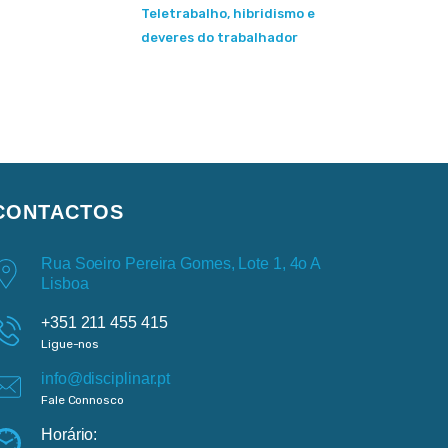
Teletrabalho, hibridismo e
deveres do trabalhador
CONTACTOS
Rua Soeiro Pereira Gomes, Lote 1, 4o A
Lisboa
+351 211 455 415
Ligue-nos
info@disciplinar.pt
Fale Connosco
Horário: