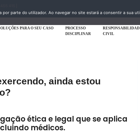
 455 415 |
a por parte do utilizador. Ao navegar no site estará a consentir a sua uti
SOLUÇÕES PARA O SEU CASO
PROCESSO
RESPONSABILIDAD
DISCIPLINAR
CIVIL
xercendo, ainda estou
co?
ação ética e legal que se aplica
ncluindo médicos.