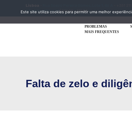
Lisboa
-
Rua Soeiro Pereira Gomes, Lote 1, 4o A
- +351 211
info@disciplinar.pt
| 09h00 - 19h00
Este site utiliza cookies para permitir uma melhor experiênci
PROBLEMAS
MAIS FREQUENTES
Falta de zelo e diligê