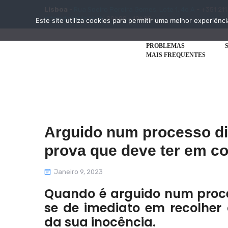
Lisboa
-
Rua Soeiro Pereira Gomes, Lote 1, 4o A
- +351 211
info@disciplinar.pt
| 09h00 - 19h00
Este site utiliza cookies para permitir uma melhor experiênci
PROBLEMAS
MAIS FREQUENTES
Arguido num processo dis
prova que deve ter em c
Janeiro 9, 2023
Quando é arguido num proce
se de imediato em recolher
da sua inocência.