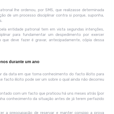
atronal lhe ordenou, por SMS, que realizasse determinada
tação de um processo disciplinar contra si porque, suponha,
s.
pela entidade patronal tem em vista segundas intenções,
plinar para fundamentar um despedimento por exercer
o que deve fazer é gravar, antecipadamente, cópia dessa
enos durante um ano
ar da data em que toma conhecimento do facto ilícito para
sse facto ilícito pode ser um sobre o qual ainda não decorreu
rontado com um facto que praticou há uns meses atrás (por
enha conhecimento da situação antes de já terem perfazido
e ter a preocupação de reservar e manter consigo a prova