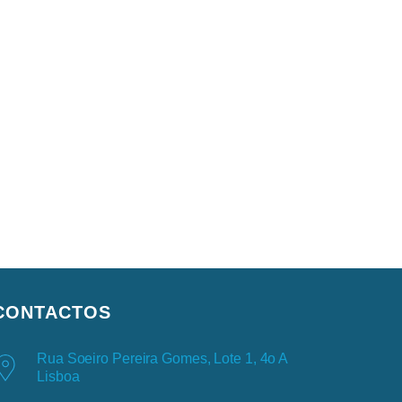
CONTACTOS
Rua Soeiro Pereira Gomes, Lote 1, 4o A
Lisboa