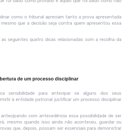
o que foi dado como provado e aquilo que foi dado como não
plinar como o tribunal apreciam tanto a prova apresentada
, mesmo que a decisão seja contra quem apresentou essa
as seguintes quatro dicas relacionadas com a recolha da
abertura de um processo disciplinar
ca sensibilidade para antecipar se alguns dos seus
tir à entidade patronal justificar um processo disciplinar
, antecipando com antecedência essa possibilidade de ser
derá, mesmo quando isso ainda não aconteceu, guardar ou
provas que, depois, possam ser essenciais para demonstrar