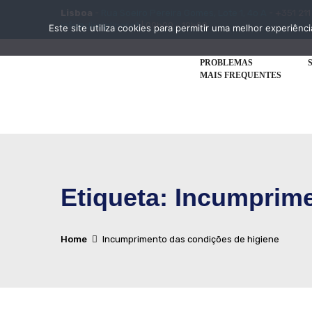
Lisboa
-
Rua Soeiro Pereira Gomes, Lote 1, 4o A
- +351 211
info@disciplinar.pt
| 09h00 - 19h00
Este site utiliza cookies para permitir uma melhor experiênci
PROBLEMAS
MAIS FREQUENTES
Etiqueta:
Incumprime
Home
Incumprimento das condições de higiene