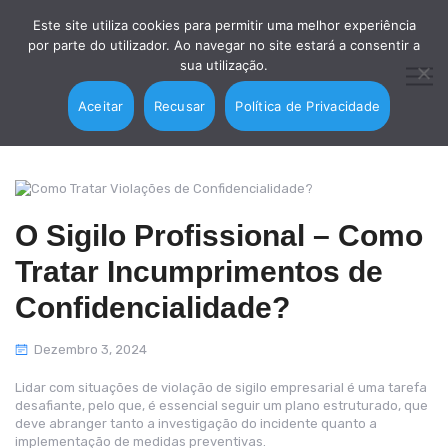
Este site utiliza cookies para permitir uma melhor experiência
por parte do utilizador. Ao navegar no site estará a consentir a
sua utilização.
Aceitar
Recusar
Política de Privacidade
O Sigilo Profissional – Como
Tratar Incumprimentos de
Confidencialidade?
Dezembro 3, 2024
Lidar com situações de violação de sigilo empresarial é uma tarefa
desafiante, pelo que, é essencial seguir um plano estruturado, que
deve abranger tanto a investigação do incidente quanto a
implementação de medidas preventivas.