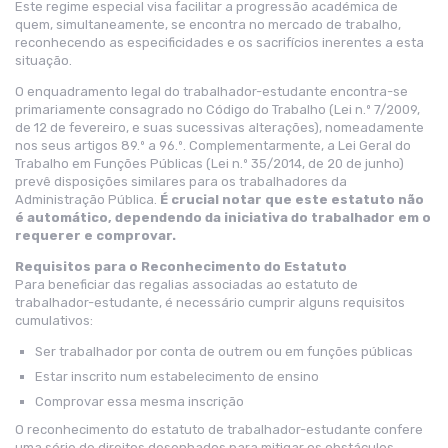
Este regime especial visa facilitar a progressão académica de
quem, simultaneamente, se encontra no mercado de trabalho,
reconhecendo as especificidades e os sacrifícios inerentes a esta
situação.
O enquadramento legal do trabalhador-estudante encontra-se
primariamente consagrado no Código do Trabalho (Lei n.º 7/2009,
de 12 de fevereiro, e suas sucessivas alterações), nomeadamente
nos seus artigos 89.º a 96.º. Complementarmente, a Lei Geral do
Trabalho em Funções Públicas (Lei n.º 35/2014, de 20 de junho)
prevê disposições similares para os trabalhadores da
Administração Pública.
É crucial notar que este estatuto não
é automático, dependendo da iniciativa do trabalhador em o
requerer e comprovar.
Requisitos para o Reconhecimento do Estatuto
Para beneficiar das regalias associadas ao estatuto de
trabalhador-estudante, é necessário cumprir alguns requisitos
cumulativos:
Ser trabalhador por conta de outrem ou em funções públicas
Estar inscrito num estabelecimento de ensino
Comprovar essa mesma inscrição
O reconhecimento do estatuto de trabalhador-estudante confere
uma série de direitos desenhados para mitigar os obstáculos