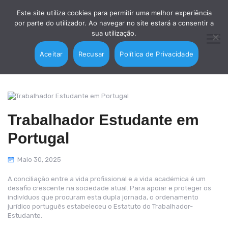
Este site utiliza cookies para permitir uma melhor experiência
por parte do utilizador. Ao navegar no site estará a consentir a
sua utilização.
Aceitar
Recusar
Política de Privacidade
Trabalhador Estudante em
Portugal
Maio 30, 2025
A conciliação entre a vida profissional e a vida académica é um
desafio crescente na sociedade atual. Para apoiar e proteger os
indivíduos que procuram esta dupla jornada, o ordenamento
jurídico português estabeleceu o Estatuto do Trabalhador-
Estudante.