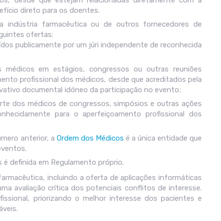
vos, desde que estejam relacionadas diretamente com a
fício direto para os doentes.
 indústria farmacêutica ou de outros fornecedores de
eguintes ofertas:
uídos publicamente por um júri independente de reconhecida
s médicos em estágios, congressos ou outras reuniões
amento profissional dos médicos, desde que acreditados pela
ativo documental idóneo da participação no evento;
rte dos médicos de congressos, simpósios e outras ações
conhecidamente para o aperfeiçoamento profissional dos
úmero anterior, a
Ordem dos Médicos
é a única entidade que
 eventos.
s é definida em Regulamento próprio.
armacêutica, incluindo a oferta de aplicações informáticas
ma avaliação crítica dos potenciais conflitos de interesse.
ssional, priorizando o melhor interesse dos pacientes e
áveis.