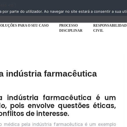
 455 415 |
a por parte do utilizador. Ao navegar no site estará a consentir a sua uti
SOLUÇÕES PARA O SEU CASO
PROCESSO
RESPONSABILIDAD
DISCIPLINAR
CIVIL
 indústria farmacêutica
a indústria farmacêutica é um
, pois envolve questões éticas,
nflitos de interesse.
ão médica pela indústria farmacêutica é um exemplo