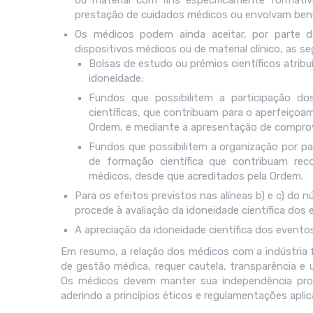
ou material com fins especificamente formati
prestação de cuidados médicos ou envolvam bene
Os médicos podem ainda aceitar, por parte da
dispositivos médicos ou de material clínico, as s
Bolsas de estudo ou prémios científicos atrib
idoneidade;
Fundos que possibilitem a participação do
científicas, que contribuam para o aperfeiço
Ordem, e mediante a apresentação de comprov
Fundos que possibilitem a organização por pa
de formação científica que contribuam re
médicos, desde que acreditados pela Ordem.
Para os efeitos previstos nas alíneas b) e c) do n
procede à avaliação da idoneidade científica dos
A apreciação da idoneidade científica dos evento
Em resumo, a relação dos médicos com a indústria f
de gestão médica, requer cautela, transparência e u
Os médicos devem manter sua independência profi
aderindo a princípios éticos e regulamentações aplic