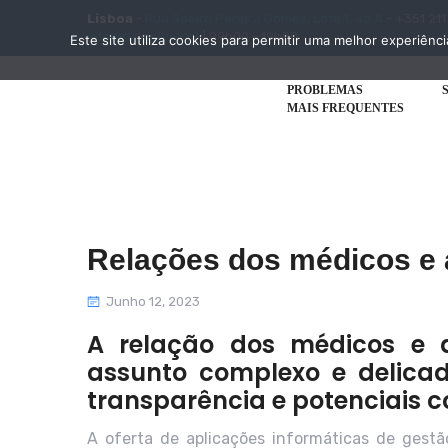
Lisboa
-
Rua Soeiro Pereira Gomes, Lote 1, 4o A
- +351 211
info@disciplinar.pt
| 09h00 - 19h00
Este site utiliza cookies para permitir uma melhor experiênci
PROBLEMAS
MAIS FREQUENTES
Relações dos médicos e a
Junho 12, 2023
A relação dos médicos e 
assunto complexo e delicado
transparência e potenciais co
A oferta de aplicações informáticas de gest