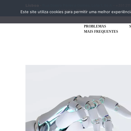
Lisboa
-
Rua Soeiro Pereira Gomes, Lote 1, 4o A
- +351 211
info@disciplinar.pt
| 09h00 - 19h00
Este site utiliza cookies para permitir uma melhor experiênci
PROBLEMAS
MAIS FREQUENTES