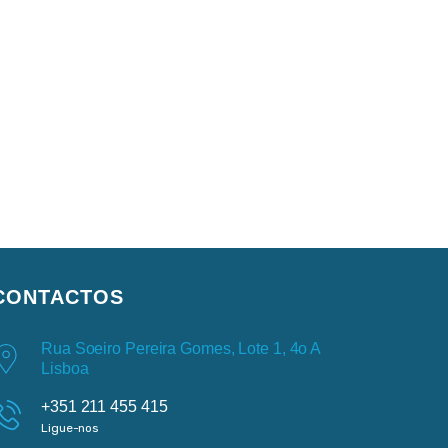
CONTACTOS
Rua Soeiro Pereira Gomes, Lote 1, 4o A
Lisboa
+351 211 455 415
Ligue-nos