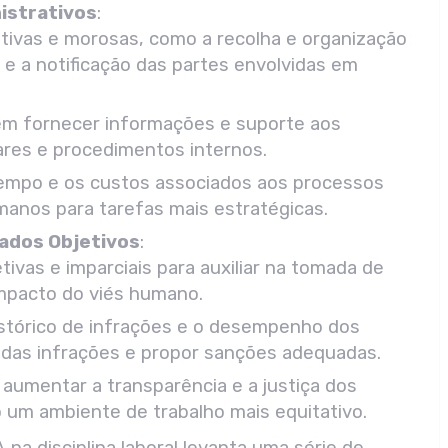
istrativos
:
itivas e morosas, como a recolha e organização
s e a notificação das partes envolvidas em
dem fornecer informações e suporte aos
nares e procedimentos internos.
tempo e os custos associados aos processos
umanos para tarefas mais estratégicas.
ados Objetivos
:
ivas e imparciais para auxiliar na tomada de
impacto do viés humano.
istórico de infrações e o desempenho dos
e das infrações e propor sanções adequadas.
 aumentar a transparência e a justiça dos
 um ambiente de trabalho mais equitativo.
A na disciplina laboral levanta uma série de