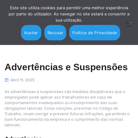
Este site utiliza cookies para permitir uma melhor experiência
por parte do utilizador. Ao navegar no site estará a consentir a
sua utilização.
Aceitar
Recusar
Política de Privacidade
Advertências e Suspensões
Abril 11, 2025
As advertências e suspensões são medidas disciplinares que o
empregador pode aplicar aos trabalhadores em caso de
comportamentos inadequados ou incumprimento das suas
obrigações laborais. Estas sanções, previstas no Código do
Trabalho, visam corrigir e prevenir futuras infrações, garantindo o
bom funcionamento da empresa e o cumprimento das normas
laborais.