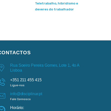
Teletrabalho, hibridismo e
deveres do trabalhador
CONTACTOS
Rua Soeiro Pereira Gomes, Lote 1, 4o A
Lisboa
+351 211 455 415
Ligue-nos
info@disciplinar.pt
Fale Connosco
Horário: