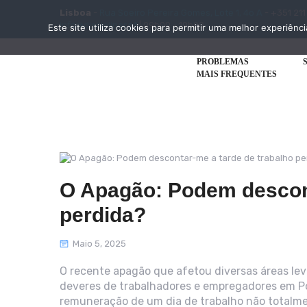
Lisboa
-
Rua Soeiro Pereira Gomes, Lote 1, 4o A
- +351 211
info@disciplinar.pt
| 09h00 - 19h00
Este site utiliza cookies para permitir uma melhor experiênci
PROBLEMAS
MAIS FREQUENTES
O Apagão: Podem descont
perdida?
Maio 5, 2025
O recente apagão que afetou diversas áreas leva
deveres de trabalhadores e empregadores em Po
remuneração de um dia de trabalho não totalme