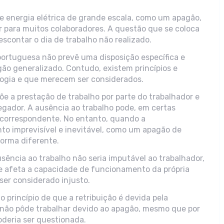
e energia elétrica de grande escala, como um apagão,
ir para muitos colaboradores. A questão que se coloca
scontar o dia de trabalho não realizado.
 portuguesa não prevê uma disposição específica e
gão generalizado. Contudo, existem princípios e
logia e que merecem ser considerados.
e a prestação de trabalho por parte do trabalhador e
egador. A ausência ao trabalho pode, em certas
ão correspondente. No entanto, quando a
nto imprevisível e inevitável, como um apagão de
forma diferente.
ência ao trabalho não seria imputável ao trabalhador,
e afeta a capacidade de funcionamento da própria
ser considerado injusto.
 princípio de que a retribuição é devida pela
r não pôde trabalhar devido ao apagão, mesmo que por
deria ser questionada.