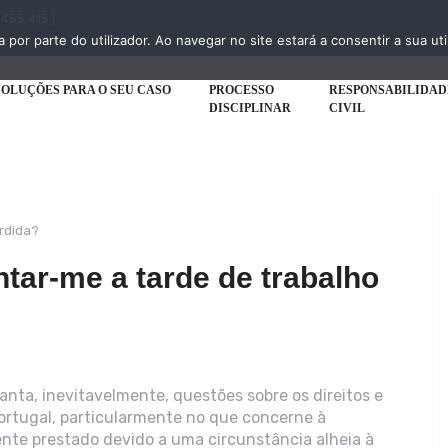
 455 415 |
a por parte do utilizador. Ao navegar no site estará a consentir a sua uti
SOLUÇÕES PARA O SEU CASO
PROCESSO
RESPONSABILIDAD
DISCIPLINAR
CIVIL
ar-me a tarde de trabalho
nta, inevitavelmente, questões sobre os direitos e
rtugal, particularmente no que concerne à
nte prestado devido a uma circunstância alheia à