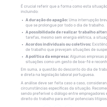
É crucial referir que a forma como esta situaçã
incluindo:
A duração do apagão:
Uma interrupção brev
que se prolongue por todo o dia de trabalho.
A possibilidade de realizar trabalho alte
tarefas, mesmo sem energia elétrica, a situa
Acordos individuais ou coletivos:
Existênc
de trabalho que prevejam situações de suspe
A política da empresa:
Algumas empresas po
situações como um gesto de boa-fé e reconh
Em suma, a questão do desconto do dia de trab
e direta na legislação laboral portuguesa.
A análise deve ser feita caso a caso, considerand
circunstâncias específicas da situação. Recome
sendo preferível o diálogo entre empregadores e
direito do trabalho para evitar potenciais litígios