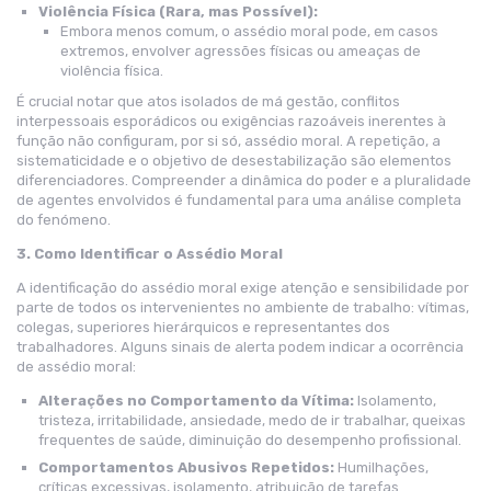
Violência Física (Rara, mas Possível):
Embora menos comum, o assédio moral pode, em casos
extremos, envolver agressões físicas ou ameaças de
violência física.
É crucial notar que atos isolados de má gestão, conflitos
interpessoais esporádicos ou exigências razoáveis inerentes à
função não configuram, por si só, assédio moral. A repetição, a
sistematicidade e o objetivo de desestabilização são elementos
diferenciadores. Compreender a dinâmica do poder e a pluralidade
de agentes envolvidos é fundamental para uma análise completa
do fenómeno.
3. Como Identificar o Assédio Moral
A identificação do assédio moral exige atenção e sensibilidade por
parte de todos os intervenientes no ambiente de trabalho: vítimas,
colegas, superiores hierárquicos e representantes dos
trabalhadores. Alguns sinais de alerta podem indicar a ocorrência
de assédio moral:
Alterações no Comportamento da Vítima:
Isolamento,
tristeza, irritabilidade, ansiedade, medo de ir trabalhar, queixas
frequentes de saúde, diminuição do desempenho profissional.
Comportamentos Abusivos Repetidos:
Humilhações,
críticas excessivas, isolamento, atribuição de tarefas