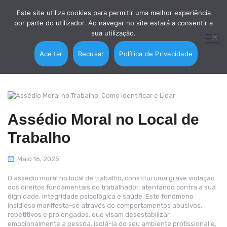
Este site utiliza cookies para permitir uma melhor experiência
por parte do utilizador. Ao navegar no site estará a consentir a
sua utilização.
Aceitar
Recusar
Política de Privacidade
Assédio Moral no Local de
Trabalho
Maio 16, 2025
O assédio moral no local de trabalho, constitui uma grave violação
dos direitos fundamentais do trabalhador, atentando contra a sua
dignidade, integridade psicológica e saúde. Este fenómeno
insidioso manifesta-se através de comportamentos abusivos,
repetitivos e prolongados, que visam desestabilizar
emocionalmente a pessoa, isolá-la do seu ambiente profissional e,