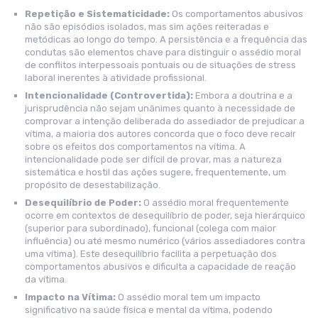
Repetição e Sistematicidade:
Os comportamentos abusivos
não são episódios isolados, mas sim ações reiteradas e
metódicas ao longo do tempo. A persistência e a frequência das
condutas são elementos chave para distinguir o assédio moral
de conflitos interpessoais pontuais ou de situações de stress
laboral inerentes à atividade profissional.
Intencionalidade (Controvertida):
Embora a doutrina e a
jurisprudência não sejam unânimes quanto à necessidade de
comprovar a intenção deliberada do assediador de prejudicar a
vítima, a maioria dos autores concorda que o foco deve recair
sobre os efeitos dos comportamentos na vítima. A
intencionalidade pode ser difícil de provar, mas a natureza
sistemática e hostil das ações sugere, frequentemente, um
propósito de desestabilização.
Desequilíbrio de Poder:
O assédio moral frequentemente
ocorre em contextos de desequilíbrio de poder, seja hierárquico
(superior para subordinado), funcional (colega com maior
influência) ou até mesmo numérico (vários assediadores contra
uma vítima). Este desequilíbrio facilita a perpetuação dos
comportamentos abusivos e dificulta a capacidade de reação
da vítima.
Impacto na Vítima:
O assédio moral tem um impacto
significativo na saúde física e mental da vítima, podendo