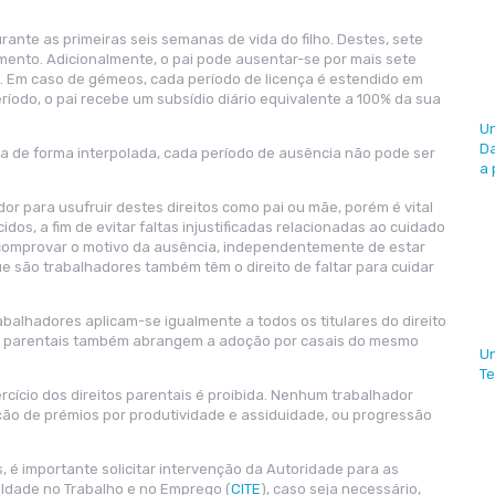
urante as primeiras seis semanas de vida do filho. Destes, sete
ento. Adicionalmente, o pai pode ausentar-se por mais sete
e. Em caso de gémeos, cada período de licença é estendido em
eríodo, o pai recebe um subsídio diário equivalente a 100% da sua
U
Da
rada de forma interpolada, cada período de ausência não pode ser
a 
r para usufruir destes direitos como pai ou mãe, porém é vital
dos, a fim de evitar faltas injustificadas relacionadas ao cuidado
 comprovar o motivo da ausência, independentemente de estar
e são trabalhadores também têm o direito de faltar para cuidar
balhadores aplicam-se igualmente a todos os titulares do direito
s parentais também abrangem a adoção por casais do mesmo
U
Te
cício dos direitos parentais é proibida. Nenhum trabalhador
ição de prémios por produtividade e assiduidade, ou progressão
, é importante solicitar intervenção da Autoridade para as
aldade no Trabalho e no Emprego (
CITE
), caso seja necessário,