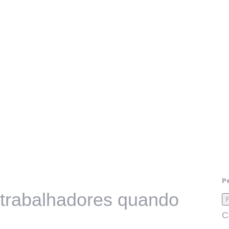
P
s trabalhadores quando
C