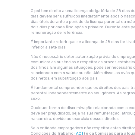
O pai tem direito a uma licença obrigatória de 28 dias d
dias devem ser usufruídos imediatamente após o nascim
dias úteis durante o período de licença parental da mã
dois dias por cada filho após o primeiro. Durante este p
remuneração de referência.
É importante referir que se a licença de 28 dias for ti
inferior a sete dias.
Não é necessário obter autorização prévia do empregado
comunicar as ausências e respeitar os prazos estabeleci
dos filhos. Em algumas situações, pode ser necessário
relacionado com a saúde ou não. Além disso, os avós qu
dos netos, em substituição aos pais.
É fundamental compreender que os direitos dos pais tra
parental, independentemente do seu género. As regra
sexo.
Qualquer forma de discriminação relacionada com o exer
deve ser prejudicado, seja na sua remuneração, atribu
na carreira, devido ao exercício desses direitos.
Se a entidade empregadora não respeitar estes direitos
Condições do Trabalho (
ACT
) e da Comissão para a Igu