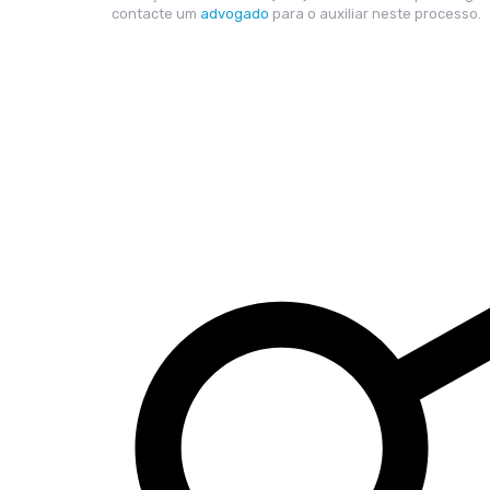
contacte um
advogado
para o auxiliar neste processo.