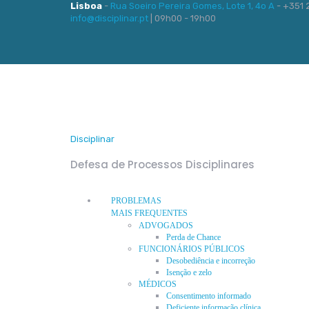
Lisboa
-
Rua Soeiro Pereira Gomes, Lote 1, 4o A
- +351 2
info@disciplinar.pt
| 09h00 - 19h00
Disciplinar
Defesa de Processos Disciplinares
PROBLEMAS
MAIS FREQUENTES
ADVOGADOS
Perda de Chance
FUNCIONÁRIOS PÚBLICOS
Desobediência e incorreção
Isenção e zelo
MÉDICOS
Consentimento informado
Deficiente informação clínica