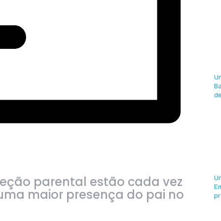
U
Ba
de
teção parental estão cada vez
U
Em
o uma maior presença do pai no
pr