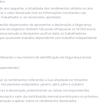
bro.
 do ano seguinte, a totalidade dos rendimentos obtidos no ano
izar o valor declarado com as informações constantes nas
trabalhador e, se necessário, ajustadas.
 estão dispensados de apresentar a declaração à Segurança
olume de negócios também não pode ultrapassar os 14.500 euros,
 essa isenção e desejarem usufruir dela, os trabalhadores
 que acumulam trabalho dependente com trabalho independente
utilizando o seu número de identificação da Segurança Social
dependentes”.
rar os rendimentos referentes à sua atividade no trimestre
os períodos estipulados: janeiro, abril, julho e outubro.
ores à declaração, preenchendo as caixas correspondentes.
lculará o valor da contribuição mensal prevista para os próximos
variação a aplicar sobre os rendimentos declarados.