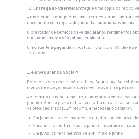
Entrega ao Cliente:
Entregue uma cópia do recibo ver
Atualmente, é obrigatório emitir recibos verdes eletrónic
documento seja registado junto das autoridades fiscais.
O prestador de serviços deve declarar os rendimentos obt
que normalmente são feitas anualmente.
O montante a pagar de impostos, incluindo o IVA, deve se
Tributária.
… e a Segurança Social?
Para realizar a declaração junto da Segurança Social, é ne
montante a pagar estará acessível na sua área pessoal.
Ao término de cada trimestre, é obrigatório comunicar, 
período. Após o prazo estabelecido, há um período adicion
valores declarados. Em resumo, é necessário declarar:
Em janeiro, os rendimentos de outubro, novembro e de
Em abril, os rendimentos de janeiro, fevereiro e março;
Em julho, os rendimentos de abril, maio e junho;