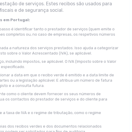
estação de serviços. Estes recibos são usados para
fiscais e de segurança social.
s em Portugal:
passo é identificar tanto o prestador de serviços (quem emite o
omes completos ou, no caso de empresas, os respetivos números
ada a natureza dos serviços prestados. Isso ajuda a categorizar
o sobre o Valor Acrescentado (IVA), se aplicável.
ço, incluindo impostos, se aplicável. O IVA (Imposto sobre o Valor
especificado.
onar a data em que o recibo verde é emitido e a data limite de
tes ou a legislação aplicável. E atribua um número de fatura
isto e a consulta futura.
nte como o cliente devem fornecer os seus números de
nclua os contactos do prestador de serviços e do cliente para
ue a taxa de IVA e o regime de tributação, como o regime
ias dos recibos verdes e dos documentos relacionados
s podem ser solicitados para fins de auditoria.