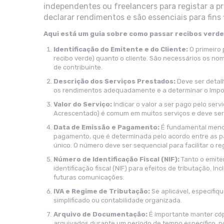
independentes ou freelancers para registar a pr
declarar rendimentos e são essenciais para fins 
Aqui está um guia sobre como passar recibos verde
Identificação do Emitente e do Cliente:
O primeiro 
recibo verde) quanto o cliente. São necessários os n
de contribuinte.
Descrição dos Serviços Prestados:
Deve ser detalh
os rendimentos adequadamente e a determinar o Impost
Valor do Serviço:
Indicar o valor a ser pago pelo servi
Acrescentado) é comum em muitos serviços e deve ser 
Data de Emissão e Pagamento:
É fundamental menci
pagamento, que é determinada pelo acordo entre as par
único. O número deve ser sequencial para facilitar o reg
Número de Identificação Fiscal (NIF):
Tanto o emite
identificação fiscal (NIF) para efeitos de tributação. I
futuras comunicações.
IVA e Regime de Tributação:
Se aplicável, especifiq
simplificado ou contabilidade organizada.
Arquivo de Documentação:
É importante manter cóp
arquivados durante um período de tempo específico, poi