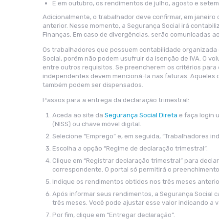
E em outubro, os rendimentos de julho, agosto e setem
Adicionalmente, o trabalhador deve confirmar, em janeiro
anterior. Nesse momento, a Segurança Social irá contabil
Finanças. Em caso de divergências, serão comunicadas ao 
Os trabalhadores que possuem contabilidade organizada
Social, porém não podem usufruir da isenção de IVA. O v
entre outros requisitos. Se preencherem os critérios para
independentes devem mencioná-la nas faturas. Aqueles
também podem ser dispensados.
Passos para a entrega da declaração trimestral:
Aceda ao site da
Segurança Social Direta
e faça login 
(NISS) ou chave móvel digital.
Selecione “Emprego” e, em seguida, “Trabalhadores in
Escolha a opção “Regime de declaração trimestral”.
Clique em “Registrar declaração trimestral” para decla
correspondente. O portal só permitirá o preenchimento n
Indique os rendimentos obtidos nos três meses anteri
Após informar seus rendimentos, a Segurança Social ca
três meses. Você pode ajustar esse valor indicando a 
Por fim, clique em “Entregar declaração”.