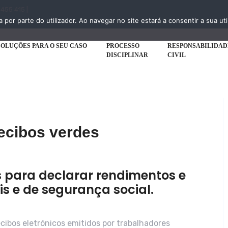
 455 415 |
a por parte do utilizador. Ao navegar no site estará a consentir a sua uti
SOLUÇÕES PARA O SEU CASO
PROCESSO
RESPONSABILIDAD
DISCIPLINAR
CIVIL
ecibos verdes
s para declarar rendimentos e
ais e de segurança social.
cibos eletrónicos emitidos por trabalhadores