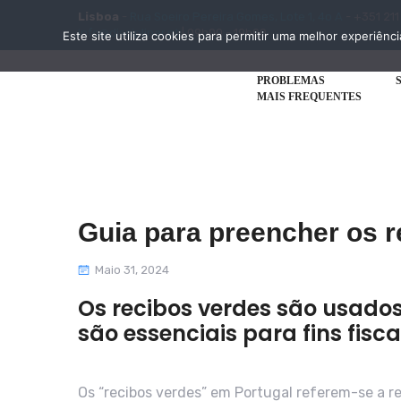
Lisboa
-
Rua Soeiro Pereira Gomes, Lote 1, 4o A
- +351 211
info@disciplinar.pt
| 09h00 - 19h00
Este site utiliza cookies para permitir uma melhor experiênci
PROBLEMAS
MAIS FREQUENTES
Guia para preencher os r
Maio 31, 2024
Os recibos verdes são usado
são essenciais para fins fisc
Os “recibos verdes” em Portugal referem-se a re