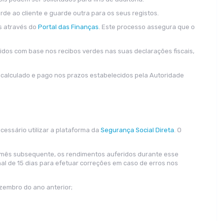
de ao cliente e guarde outra para os seus registos.
os através do
Portal das Finanças
. Este processo assegura que o
idos com base nos recibos verdes nas suas declarações fiscais,
r calculado e pago nos prazos estabelecidos pela Autoridade
cessário utilizar a plataforma da
Segurança Social Direta
. O
no mês subsequente, os rendimentos auferidos durante esse
al de 15 dias para efetuar correções em caso de erros nos
zembro do ano anterior;