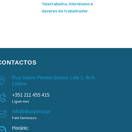
Teletrabalho, hibridismo e
deveres do trabalhador
CONTACTOS
Rua Soeiro Pereira Gomes, Lote 1, 4o A
Lisboa
+351 211 455 415
Ligue-nos
info@disciplinar.pt
Fale Connosco
Horário: