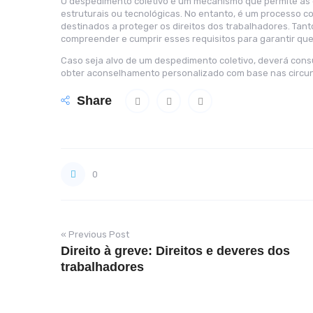
O despedimento coletivo é um mecanismo que permite às
estruturais ou tecnológicas. No entanto, é um processo 
destinados a proteger os direitos dos trabalhadores. Tan
compreender e cumprir esses requisitos para garantir que
Caso seja alvo de um despedimento coletivo, deverá cons
obter aconselhamento personalizado com base nas circun
Share
0
« Previous Post
Direito à greve: Direitos e deveres dos
trabalhadores