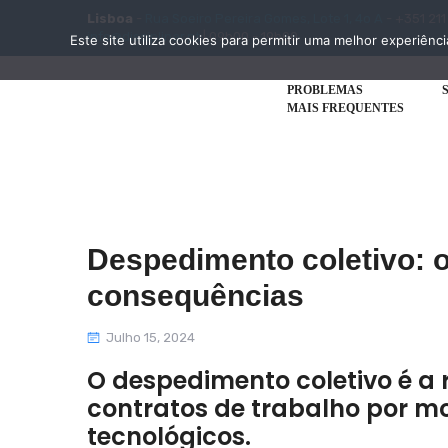
Lisboa
-
Rua Soeiro Pereira Gomes, Lote 1, 4o A
- +351 211
info@disciplinar.pt
| 09h00 - 19h00
Este site utiliza cookies para permitir uma melhor experiênci
PROBLEMAS
MAIS FREQUENTES
Despedimento coletivo: o
consequências
Julho 15, 2024
O despedimento coletivo é a 
contratos de trabalho por mo
tecnológicos.