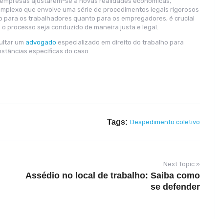
 empresas ajustarem-se a novas realidades económicas,
complexo que envolve uma série de procedimentos legais rigorosos
to para os trabalhadores quanto para os empregadores, é crucial
 o processo seja conduzido de maneira justa e legal.
ultar um
advogado
especializado em direito do trabalho para
stâncias específicas do caso.
Tags:
Despedimento coletivo
Next Topic »
Assédio no local de trabalho: Saiba como
se defender