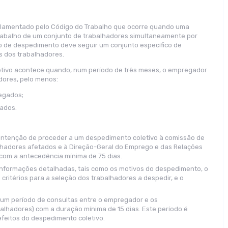
ulamentado pelo Código do Trabalho que ocorre quando uma
trabalho de um conjunto de trabalhadores simultaneamente por
po de despedimento deve seguir um conjunto específico de
s dos trabalhadores.
etivo acontece quando, num período de três meses, o empregador
dores, pelo menos:
egados;
ados.
intenção de proceder a um despedimento coletivo à comissão de
alhadores afetados e à Direção-Geral do Emprego e das Relações
 com a antecedência mínima de 75 dias.
informações detalhadas, tais como os motivos do despedimento, o
critérios para a seleção dos trabalhadores a despedir, e o
 um período de consultas entre o empregador e os
alhadores) com a duração mínima de 15 dias. Este período é
efeitos do despedimento coletivo.