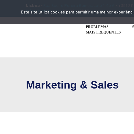
Lisboa
-
Rua Soeiro Pereira Gomes, Lote 1, 4o A
- +351 211
info@disciplinar.pt
| 09h00 - 19h00
Este site utiliza cookies para permitir uma melhor experiênci
PROBLEMAS
MAIS FREQUENTES
Marketing & Sales