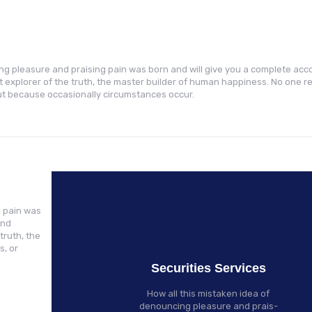
ing pleasure and praising pain was born and will give you a complete acc
 explorer of the truth, the master builder of human happiness. No one re
, but because occasionally circumstances occur.
g pain was
and
truth, the
s, or
Securities Services
How all this mistaken idea of
denouncing pleasure and prais-